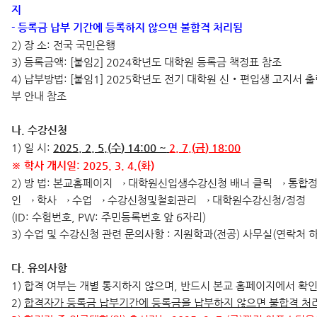
지
- 등록금 납부 기간에 등록하지 않으면 불합격 처리됨
2) 장 소: 전국 국민은행
3) 등록금액: [붙임2] 2024학년도 대학원 등록금 책정표 참조
4) 납부방법: [붙임1] 2025학년도 전기 대학원 신‧편입생 고지서 출
부 안내 참조
나. 수강신청
1) 일 시:
2025. 2. 5.(
수
) 14:00 ~
2. 7.(
금
) 18:00
※ 학사 개시일: 2025. 3. 4.(화)
2) 방 법: 본교홈페이지 → 대학원신입생수강신청 배너 클릭 → 통합
인 → 학사 → 수업 → 수강신청및철회관리 → 대학원수강신청/정정
(ID: 수험번호, PW: 주민등록번호 앞 6자리)
3) 수업 및 수강신청 관련 문의사항 : 지원학과(전공) 사무실(연락처 
다. 유의사항
1) 합격 여부는 개별 통지하지 않으며, 반드시 본교 홈페이지에서 확
2)
합격자가 등록금 납부기간에 등록금을 납부하지 않으면 불합격 처