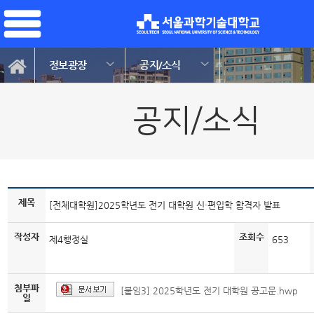
정보광장
공지/소식
공지/소식
제목
[전체대학원]2025학년도 전기 대학원 신·편입학 합격자 발표
작성자
조회수
제4행정실
653
첨부파
[붙임3] 2025학년도 전기 대학원 공고문.hwp
일