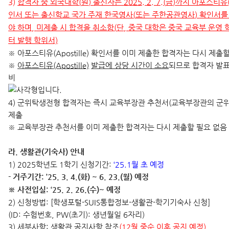
3)
합격자 중 외국대학
(
원
)
출신자는
2025. 2. 7.(
금
)
까지 아포스티유
인서 또는 출신학교 국가 주재 한국영사
(
또는 주한공관영사
)
확인서를
야 하며
,
미제출 시 합격을 취소함
(
단
,
중국 대학은 중국 교육부 운영
터 발행 학위서)
※ 아포스티유(Apostille) 확인서를 이미 제출한 합격자는 다시 제출
※
아포스티유
(Apostille)
발급에 상당 시간이 소요
되므로 합격자 발표
비
4) 군위탁생전형 합격자는 즉시 교육부장관 추천서(교육부장관의 군위
제출
※ 교육부장관 추천서를 이미 제출한 합격자는 다시 제출할 필요 없음
라. 생활관(기숙사) 안내
1) 2025학년도 1학기 신청기간:
‘25.1월 초 예정
- 거주기간: ’25. 3. 4.(화) ~ 6. 23.(월) 예정
※ 사전입실: ‘25. 2. 26.(수)~ 예정
2) 신청방법: [학생포털-SUIS통합정보-생활관-학기기숙사 신청]
(ID: 수험번호, PW(초기): 생년월일 6자리)
3) 세부사항: 생활관 공지사항 참조
(12월 중순 이후 공지 예정)