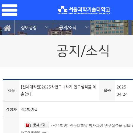
정보광장
공지/소식
공지/소식
[전체대학원]2025학년도 1학기 연구실적물 제
2025-
제목
날짜
출안내
04-24
작성자
제4행정실
(~21학번) 전문대학원 박사과정 연구실적물 검토
(KOR,ENG).pdf