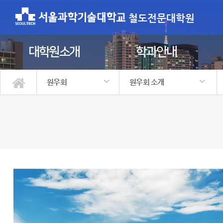
철도전문대학원
대학원소개
학과안내
원우회
원우회 소개
대학원소개
학과안내
학사정보
입학안내
정보광장
원우회
원우회 소개
원우회 커뮤니티