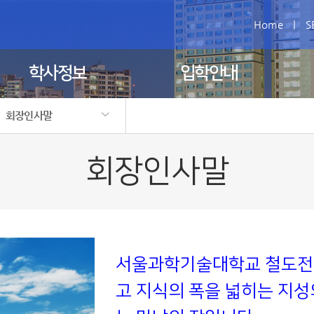
Home
|
S
학사정보
입학안내
회장인사말
회장인사말
조직
회칙
회장인사말
서울과학기술대학교 철도전
고 지식의 폭을 넓히는 지성