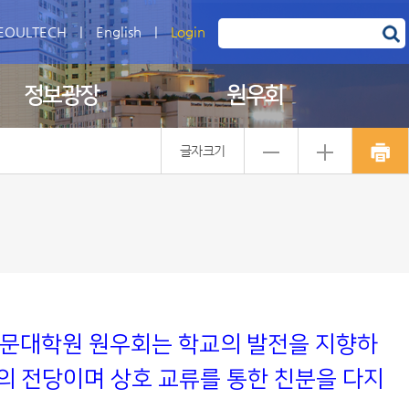
EOULTECH
|
English
|
Login
정보광장
원우회
글자크기
문대학원 원우회는 학교의 발전을 지향하
의 전당이며 상호 교류를 통한 친분을 다지